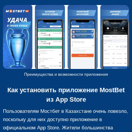
Преимущества и возможности приложения
Как установить приложение MostBet
из App Store
Пользователям Мостбет в Казахстане очень повезло,
поскольку для них доступно приложение в
официальном App Store. Жители большинства