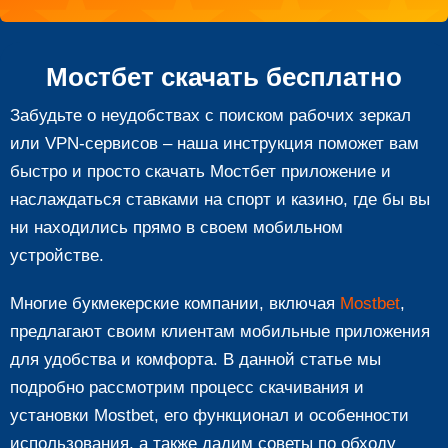
Мостбет скачать бесплатно
Забудьте о неудобствах с поиском рабочих зеркал
или VPN-сервисов – наша инструкция поможет вам
быстро и просто скачать Мостбет приложение и
наслаждаться ставками на спорт и казино, где бы вы
ни находились прямо в своем мобильном
устройстве.
Многие букмекерские компании, включая
Mostbet
,
предлагают своим клиентам мобильные приложения
для удобства и комфорта. В данной статье мы
подробно рассмотрим процесс скачивания и
установки Mostbet, его функционал и особенности
использования, а также дадим советы по обходу