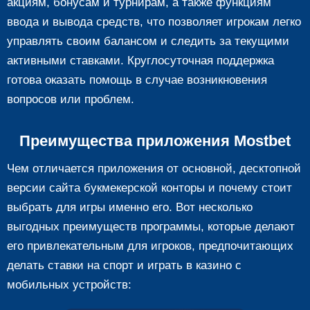
акциям, бонусам и турнирам, а также функциям
ввода и вывода средств, что позволяет игрокам легко
управлять своим балансом и следить за текущими
активными ставками. Круглосуточная поддержка
готова оказать помощь в случае возникновения
вопросов или проблем.
Преимущества приложения Mostbet
Чем отличается приложения от основной, десктопной
версии сайта букмекерской конторы и почему стоит
выбрать для игры именно его. Вот несколько
выгодных преимуществ программы, которые делают
его привлекательным для игроков, предпочитающих
делать ставки на спорт и играть в казино с
мобильных устройств: