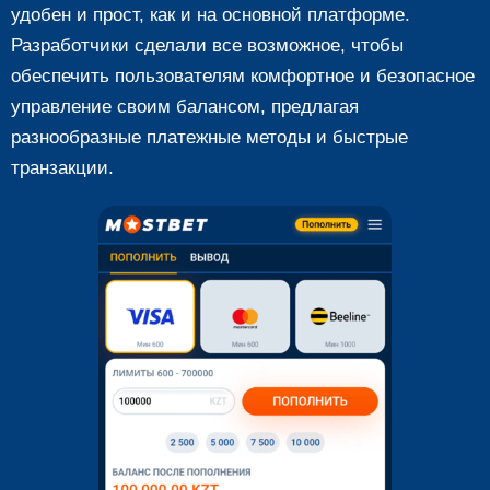
удобен и прост, как и на основной платформе.
Разработчики сделали все возможное, чтобы
обеспечить пользователям комфортное и безопасное
управление своим балансом, предлагая
разнообразные платежные методы и быстрые
транзакции.