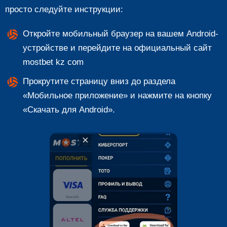
просто следуйте инструкции:
Откройте мобильный браузер на вашем Android-
устройстве и перейдите на официальный сайт
mostbet kz com
Прокрутите страницу вниз до раздела
«Мобильное приложение» и нажмите на кнопку
«Скачать для Android».