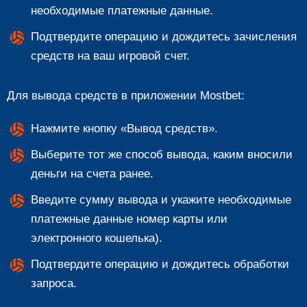
необходимые платежные данные.
Подтвердите операцию и дождитесь зачисления
средств на ваш игровой счет.
Для вывода средств в приложении Mostbet:
Нажмите кнопку «Вывод средств».
Выберите тот же способ вывода, каким вносили
деньги на счета ранее.
Введите сумму вывода и укажите необходимые
платежные данные номер карты или
электронного кошелька).
Подтвердите операцию и дождитесь обработки
запроса.