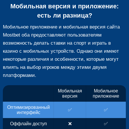
Мобильная версия и приложение:
есть ли разница?
Мобильное приложение и мобильная версия сайта
Mostbet оба предоставляют пользователям
возможность делать ставки на спорт и играть в
казино с мобильных устройств. Однако они имеют
некоторые различия и особенности, которые могут
влиять на выбор игроков между этими двумя
платформами.
Мобильная
Мобильное
версия
приложение
Оптимизированный
✅
✅
интерфейс
Оффлайн доступ
❌
✅